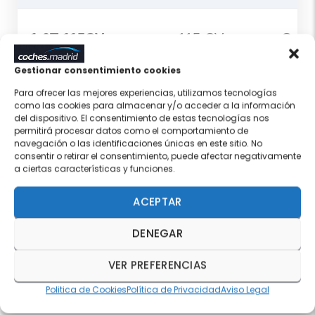
1.0T 115CV
115 CV
Gaso
Gestionar consentimiento cookies
Para ofrecer las mejores experiencias, utilizamos tecnologías
1.6T 150CV
150 CV
Gaso
como las cookies para almacenar y/o acceder a la información
del dispositivo. El consentimiento de estas tecnologías nos
permitirá procesar datos como el comportamiento de
navegación o las identificaciones únicas en este sitio. No
1.6T 150CV
Gaso
150 CV
consentir o retirar el consentimiento, puede afectar negativamente
7DCT
autom
a ciertas características y funciones.
ACEPTAR
1.6T 180CV
Gaso
180 CV
7DCT
autom
DENEGAR
VER PREFERENCIAS
1.6T 180CV
Gaso
180 CV
7DCT 4x4
automát
Politica de Cookies
Política de Privacidad
Aviso Legal