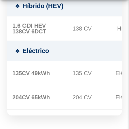
🔹 Híbrido (HEV)
1.6 GDI HEV
138 CV
Híbr
138CV 6DCT
🔹 Eléctrico
135CV 49kWh
135 CV
Eléct
204CV 65kWh
204 CV
Eléct