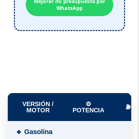
Mejorar mi presupuesto por
WhatsApp
VERSIÓN /
⚙️
⛽ T
MOTOR
POTENCIA
🔹 Gasolina