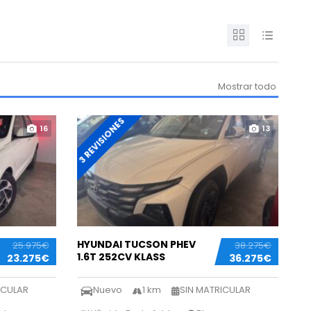
Mostrar todo
3 REVISIONES
16
13
HYUNDAI TUCSON PHEV
25.975€
38.275€
1.6T 252CV KLASS
23.275€
36.275€
ICULAR
Nuevo
1 km
SIN MATRICULAR