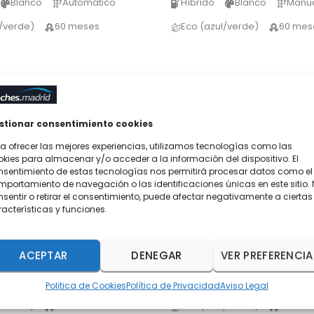
Blanco
Automático
Híbrido
Blanco
Manu
l/verde)
60 meses
Eco (azul/verde)
60 mes
14
stionar consentimiento cookies
a ofrecer las mejores experiencias, utilizamos tecnologías como las
kies para almacenar y/o acceder a la información del dispositivo. El
nsentimiento de estas tecnologías nos permitirá procesar datos como el
portamiento de navegación o las identificaciones únicas en este sitio.
sentir o retirar el consentimiento, puede afectar negativamente a ciertas
acterísticas y funciones.
ONA HEV
HYUNDAI STARIA HEV
30.375€
CV MAXX
1.6CC 225CV TECNO
29.375€
ACEPTAR
DENEGAR
VER PREFERENCIA
1 km
SIN MATRICULAR
Nuevo
1 km
SIN MATR
Blanco
Automático
Híbrido
Blanco
Autom
Politica de Cookies
Política de Privacidad
Aviso Legal
l/verde)
60 meses
Eco (azul/verde)
60 mes