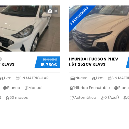
3 REVISIONES
19
0
HYUNDAI TUCSON PHEV
16.950€
V KLASS
1.6T 252CV KLASS
15.750€
1 km
SIN MATRICULAR
Nuevo
1 km
SIN MATR
Blanco
Manual
Híbrido Enchufable
Blan
)
60 meses
Automático
0 (Azul)