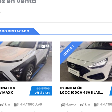
s en venta
:
CADO DESTACADO
14
QUEDA 1
ONA HEV
HYUNDAI I30
30.375€
CV MAXX
1.0CC 100CV 48V KLAS...
29.375€
1 km
SIN MATRICULAR
Nuevo
1 km
SIN MATR