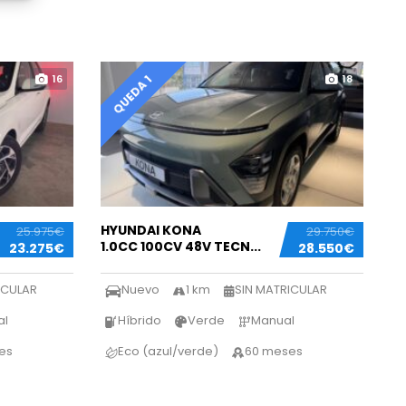
16
18
QUEDA 1
HYUNDAI KONA
25.975€
29.750€
1.0CC 100CV 48V TECN...
23.275€
28.550€
ICULAR
Nuevo
1 km
SIN MATRICULAR
al
Híbrido
Verde
Manual
es
Eco (azul/verde)
60 meses