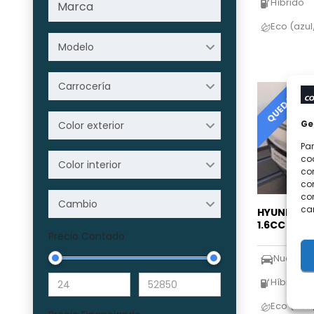
Híbrido
Eco (azu
Modelo
Carrocería
QUEDA 1
Ge
Color exterior
Par
coo
Color interior
co
com
con
Cambio
car
HYUNDAI K
1.6CC 138
Precio Contado
Nuevo
Híbrido
Eco (azu