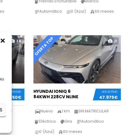
al
Híbrido Enchufable
Blanco
es
Automático
0 (Azul)
60 meses
OFERTA TOP
24
21
 No
HYUNDAI IONIQ 6
54.350€
49.975€
84KWH 228CV NLINE
52.850€
47.975€
S
ICULAR
Nuevo
1 km
SIN MATRICULAR
ático
Eléctrico
Gris
Automático
es
0 (Azul)
60 meses