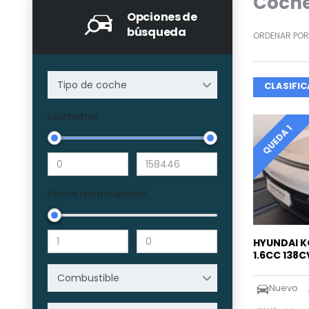
Coche
Opciones de
búsqueda
ORDENAR POR
Tipo de coche
CLASIFI
Kilometros
QUEDA 1
Fecha matriculación
HYUNDAI K
1.6CC 138
Combustible
Nuevo