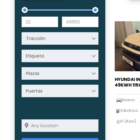
Precio Financiando
Tracción
Etiqueta
Plazas
HYUNDAI I
49KWH 115
Puertas
Nuevo
Eléctrico
0 (Azul)