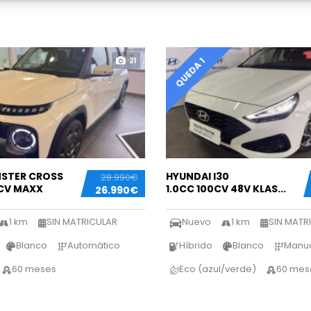
21
QUEDA 1
NSTER CROSS
HYUNDAI I30
28.990€
CV MAXX
1.0CC 100CV 48V KLAS...
26.990€
1 km
SIN MATRICULAR
Nuevo
1 km
SIN MATR
Blanco
Automático
Híbrido
Blanco
Manu
60 meses
Eco (azul/verde)
60 mes