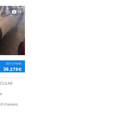
13
38.275€
36.275€
ICULAR
co
60 meses