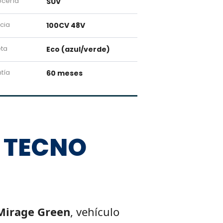
cería
SUV
cia
100CV 48V
eta
Eco (azul/verde)
tía
60 meses
V TECNO
Mirage Green
, vehículo