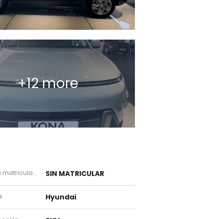
+12 more
atriculación
SIN MATRICULAR
a
Hyundai