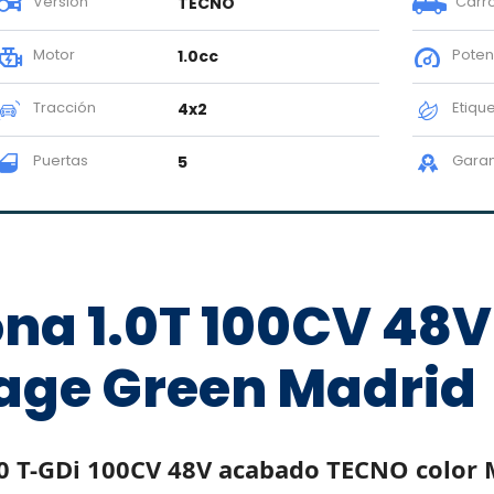
Versión
Carro
TECNO
Motor
Poten
1.0cc
Tracción
Etiqu
4x2
Puertas
Garan
5
na 1.0T 100CV 48
age Green Madrid
0 T-GDi 100CV 48V acabado TECNO color 