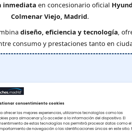
a inmediata
en concesionario oficial
Hyund
Colmenar Viejo, Madrid
.
mbina
diseño, eficiencia y tecnología
, of
entre consumo y prestaciones tanto en ciud
Precio Hyundai Kona TECNO
stionar consentimiento cookies
ta válida para unidades limitadas en stock
a ofrecer las mejores experiencias, utilizamos tecnologías como las
kies para almacenar y/o acceder a la información del dispositivo. El
28.550 €
nsentimiento de estas tecnologías nos permitirá procesar datos como el
portamiento de navegación o las identificaciones únicas en este sitio.