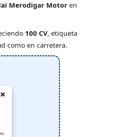
ai Merodigar Motor
en
reciendo
100 CV
, etiqueta
ad como en carretera.
 No