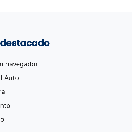
 destacado
on navegador
d Auto
ra
ento
co