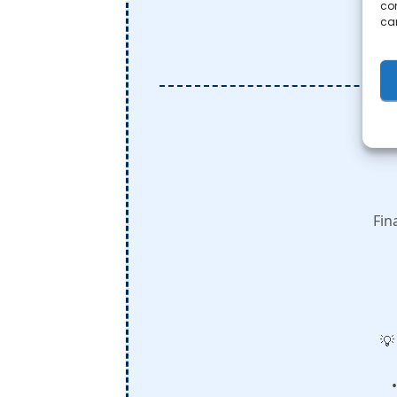
con
car
Fin
