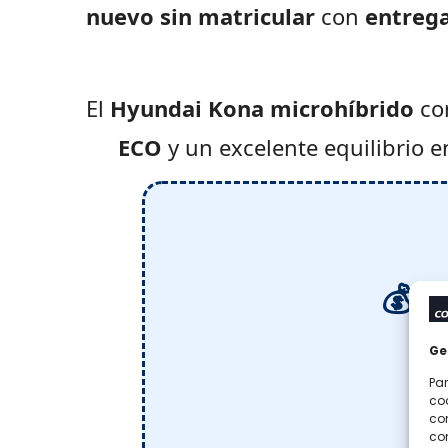
nuevo sin matricular
con
entreg
El
Hyundai Kona microhíbrido
co
ECO
y un excelente equilibrio 
💰 
Ge
Ofer
Par
coo
co
com