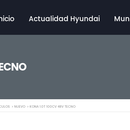
nicio
Actualidad Hyundai
Mun
TECNO
CULOS
>
NUEVO
>
KONA 1.0T 100CV 48V TECNO