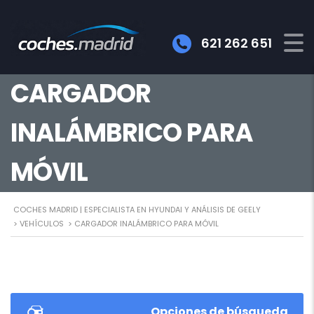
621 262 651
CARGADOR
INALÁMBRICO PARA
MÓVIL
COCHES MADRID | ESPECIALISTA EN HYUNDAI Y ANÁLISIS DE GEELY
>
VEHÍCULOS
>
CARGADOR INALÁMBRICO PARA MÓVIL
Opciones de búsqueda