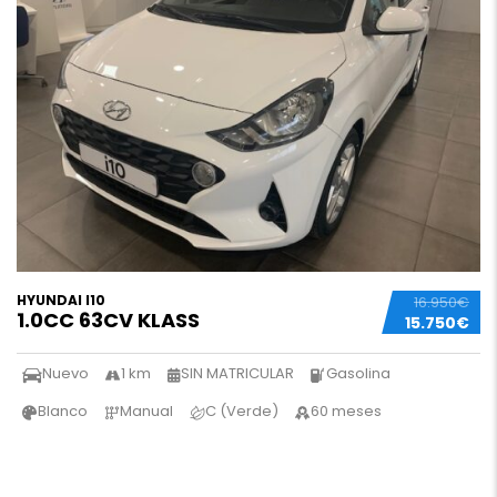
HYUNDAI I10
16.950€
1.0CC 63CV KLASS
15.750€
Nuevo
1 km
SIN MATRICULAR
Gasolina
Blanco
Manual
C (Verde)
60 meses