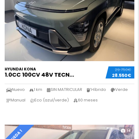
HYUNDAI KONA
29.750€
1.0CC 100CV 48V TECN...
28.550€
Nuevo
1 km
SIN MATRICULAR
Híbrido
Verde
Manual
Eco (azul/verde)
60 meses
14
QUEDA 1