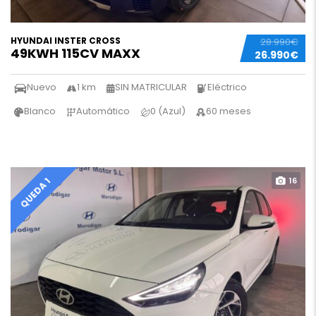
HYUNDAI INSTER CROSS
28.990€
49KWH 115CV MAXX
26.990€
Nuevo
1 km
SIN MATRICULAR
Eléctrico
Blanco
Automático
0 (Azul)
60 meses
16
QUEDA 1