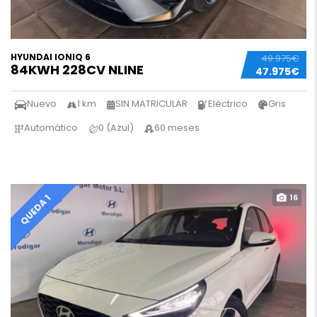
HYUNDAI IONIQ 6
49.975€
84KWH 228CV NLINE
47.975€
Nuevo
1 km
SIN MATRICULAR
Eléctrico
Gris
Automático
0 (Azul)
60 meses
16
QUEDA 1