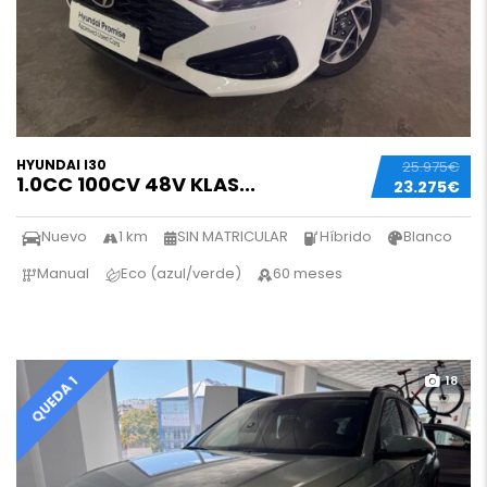
HYUNDAI I30
25.975€
1.0CC 100CV 48V KLAS...
23.275€
Nuevo
1 km
SIN MATRICULAR
Híbrido
Blanco
Manual
Eco (azul/verde)
60 meses
18
QUEDA 1