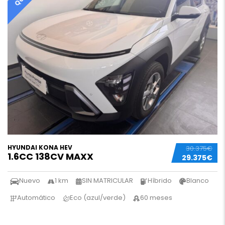
HYUNDAI KONA HEV
30.375€
1.6CC 138CV MAXX
29.375€
Nuevo
1 km
SIN MATRICULAR
Híbrido
Blanco
Automático
Eco (azul/verde)
60 meses