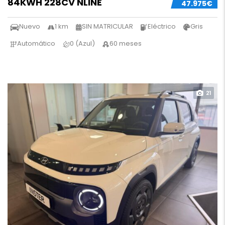
84KWH 228CV NLINE
47.975€
Nuevo
1 km
SIN MATRICULAR
Eléctrico
Gris
Automático
0 (Azul)
60 meses
21