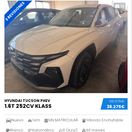
3 REVISIONES
13
HYUNDAI TUCSON PHEV
38.275€
1.6T 252CV KLASS
36.275€
Nuevo
1 km
SIN MATRICULAR
Híbrido Enchufable
Blanco
Automático
0 (Azul)
60 meses