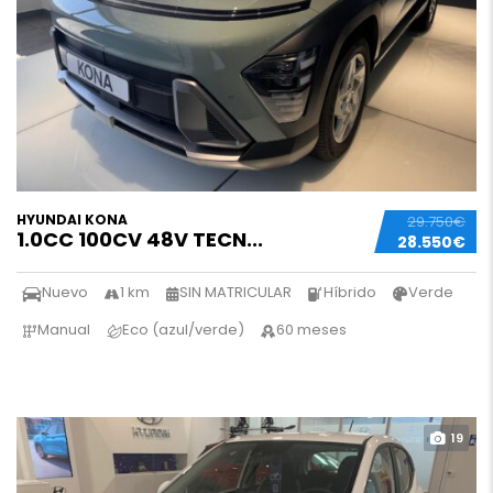
HYUNDAI KONA
29.750€
1.0CC 100CV 48V TECN...
28.550€
Nuevo
1 km
SIN MATRICULAR
Híbrido
Verde
Manual
Eco (azul/verde)
60 meses
19