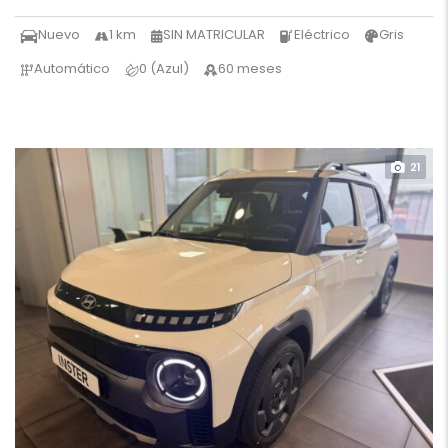
Nuevo
1 km
SIN MATRICULAR
Eléctrico
Gris
Automático
0 (Azul)
60 meses
21