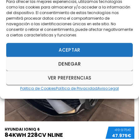
Para ofrecer las mejores experiencias, utilizamos tecnologías
como las cookies para almacenar y/o acceder a la información
del dispositivo. El consentimiento de estas tecnologías nos
permitirá procesar datos como el comportamiento de
navegación o las identificaciones únicas en este sitio. No
OFERTA TOP
consentir o retirar el consentimiento, puede afectar negativamente
21
a ciertas características y funciones.
ACEPTAR
DENEGAR
VER PREFERENCIAS
Politica de Cookies
Política de Privacidad
Aviso Legal
HYUNDAI IONIQ 6
49.975€
84KWH 228CV NLINE
47.975€