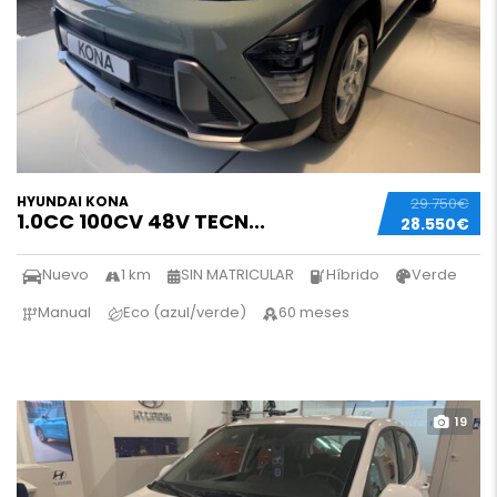
HYUNDAI KONA
29.750€
1.0CC 100CV 48V TECN...
28.550€
Nuevo
1 km
SIN MATRICULAR
Híbrido
Verde
Manual
Eco (azul/verde)
60 meses
19