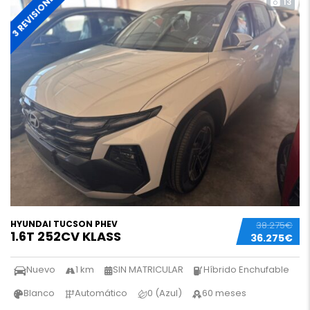
3 REVISIONES
13
HYUNDAI TUCSON PHEV
38.275€
1.6T 252CV KLASS
36.275€
Nuevo
1 km
SIN MATRICULAR
Híbrido Enchufable
Blanco
Automático
0 (Azul)
60 meses