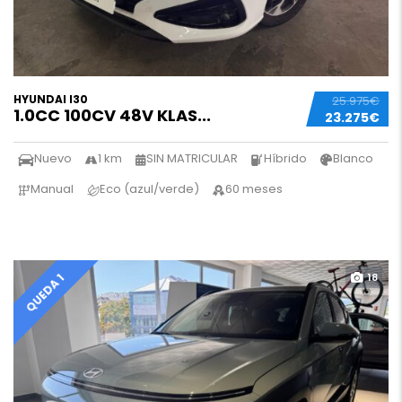
HYUNDAI I30
25.975€
1.0CC 100CV 48V KLAS...
23.275€
Nuevo
1 km
SIN MATRICULAR
Híbrido
Blanco
Manual
Eco (azul/verde)
60 meses
18
QUEDA 1