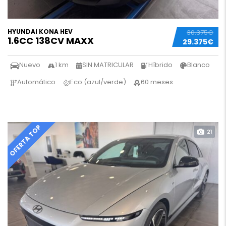
HYUNDAI KONA HEV
30.375€
1.6CC 138CV MAXX
29.375€
Nuevo
1 km
SIN MATRICULAR
Híbrido
Blanco
Automático
Eco (azul/verde)
60 meses
OFERTA TOP
21