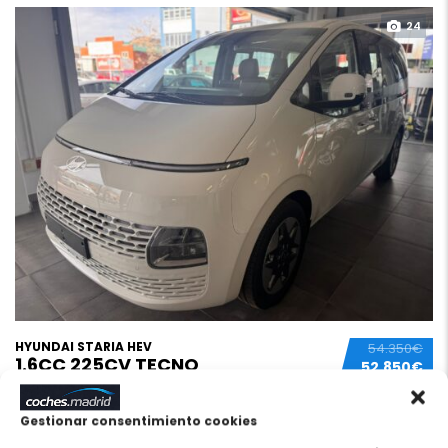
24
HYUNDAI STARIA HEV
54.350€
1.6CC 225CV TECNO
52.850€
Nuevo
1 km
SIN MATRICULAR
Híbrido
Blanco
Gestionar consentimiento cookies
Automático
Eco (azul/verde)
60 meses