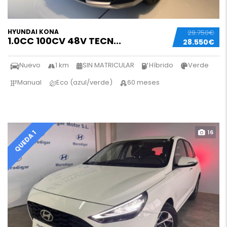
HYUNDAI KONA
29.750€
1.0CC 100CV 48V TECN...
28.550€
Nuevo
1 km
SIN MATRICULAR
Híbrido
Verde
Manual
Eco (azul/verde)
60 meses
16
QUEDA 1