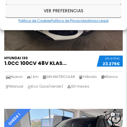
VER PREFERENCIAS
Politica de Cookies
Política de Privacidad
Aviso Legal
HYUNDAI I30
25.975€
1.0CC 100CV 48V KLAS...
23.275€
Nuevo
1 km
SIN MATRICULAR
Híbrido
Blanco
Manual
Eco (azul/verde)
60 meses
18
QUEDA 1