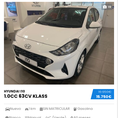
19
HYUNDAI I10
16.950€
1.0CC 63CV KLASS
15.750€
Nuevo
1 km
SIN MATRICULAR
Gasolina
Blanco
Manual
C (Verde)
60 meses