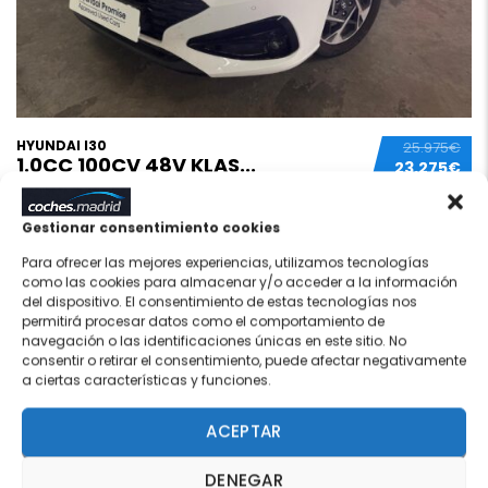
HYUNDAI I30
25.975€
1.0CC 100CV 48V KLAS...
23.275€
Nuevo
1 km
SIN MATRICULAR
Híbrido
Blanco
Gestionar consentimiento cookies
Manual
Eco (azul/verde)
60 meses
Para ofrecer las mejores experiencias, utilizamos tecnologías
como las cookies para almacenar y/o acceder a la información
del dispositivo. El consentimiento de estas tecnologías nos
permitirá procesar datos como el comportamiento de
navegación o las identificaciones únicas en este sitio. No
consentir o retirar el consentimiento, puede afectar negativamente
16
QUEDA 1
a ciertas características y funciones.
ACEPTAR
DENEGAR