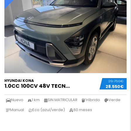
HYUNDAI KONA
29.750€
1.0CC 100CV 48V TECN...
28.550€
Nuevo
1 km
SIN MATRICULAR
Híbrido
Verde
Manual
Eco (azul/verde)
60 meses