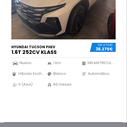
38.275€
HYUNDAI TUCSON PHEV
36.275€
1.6T 252CV KLASS
Nuevo
1 km
SIN MATRICULAR
Híbrido Enchufable
Blanco
Automático
0 (Azul)
60 meses