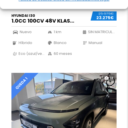
25.975€
HYUNDAI I30
23.275€
1.0CC 100CV 48V KLAS...
Nuevo
1 km
SIN MATRICULAR
Híbrido
Blanco
Manual
Eco (azul/verde)
60 meses
18
QUEDA 1