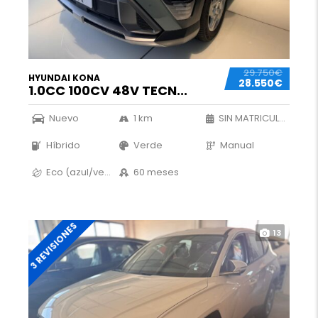
29.750€
HYUNDAI KONA
28.550€
1.0CC 100CV 48V TECN...
Nuevo
1 km
SIN MATRICULAR
Híbrido
Verde
Manual
Eco (azul/verde)
60 meses
3 REVISIONES
13