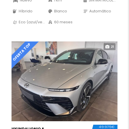
Nuevo
1 km
SIN MATRICULAR
Híbrido
Blanco
Automático
Eco (azul/verde)
60 meses
OFERTA TOP
21
49.975€
HYUNDAI IONIQ 6