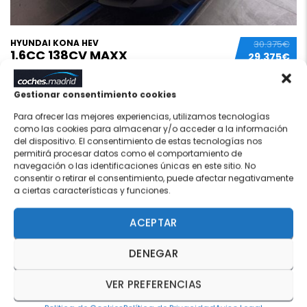
HYUNDAI KONA HEV
30.375€
1.6CC 138CV MAXX
29.375€
Nuevo
1 km
SIN MATRICULAR
Híbrido
Blanco
Gestionar consentimiento cookies
Automático
Eco (azul/verde)
60 meses
Para ofrecer las mejores experiencias, utilizamos tecnologías
como las cookies para almacenar y/o acceder a la información
del dispositivo. El consentimiento de estas tecnologías nos
permitirá procesar datos como el comportamiento de
navegación o las identificaciones únicas en este sitio. No
consentir o retirar el consentimiento, puede afectar negativamente
14
QUEDA 1
a ciertas características y funciones.
ACEPTAR
DENEGAR
VER PREFERENCIAS