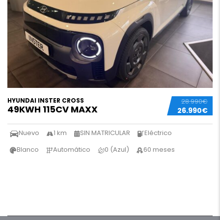
HYUNDAI INSTER CROSS
28.990€
49KWH 115CV MAXX
26.990€
Nuevo
1 km
SIN MATRICULAR
Eléctrico
Blanco
Automático
0 (Azul)
60 meses