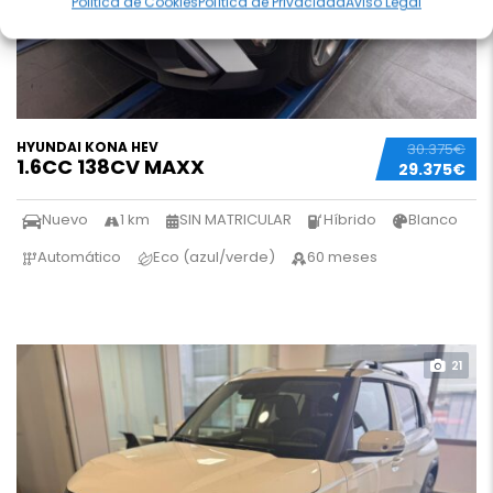
Politica de Cookies
Política de Privacidad
Aviso Legal
HYUNDAI KONA HEV
30.375€
1.6CC 138CV MAXX
29.375€
Nuevo
1 km
SIN MATRICULAR
Híbrido
Blanco
Automático
Eco (azul/verde)
60 meses
21