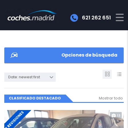
621 262 651
Opciones de búsqueda
Date: newest first
CLASIFICADO DESTACADO
Mostrar todo
3 REVISIONES
13