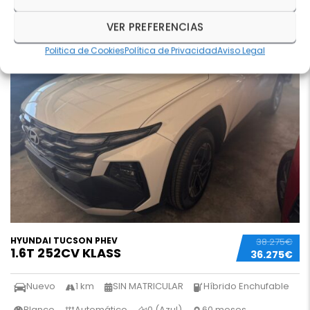
3 REVISIONES
13
VER PREFERENCIAS
Politica de Cookies
Política de Privacidad
Aviso Legal
HYUNDAI TUCSON PHEV
38.275€
1.6T 252CV KLASS
36.275€
Nuevo
1 km
SIN MATRICULAR
Híbrido Enchufable
Blanco
Automático
0 (Azul)
60 meses