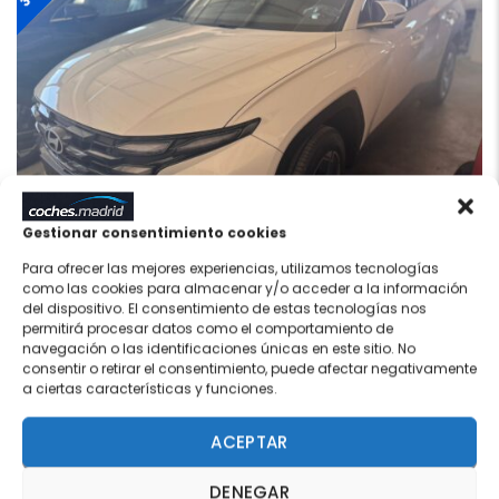
Gestionar consentimiento cookies
Para ofrecer las mejores experiencias, utilizamos tecnologías
como las cookies para almacenar y/o acceder a la información
HYUNDAI TUCSON PHEV
del dispositivo. El consentimiento de estas tecnologías nos
38.275€
1.6T 252CV KLASS
permitirá procesar datos como el comportamiento de
36.275€
navegación o las identificaciones únicas en este sitio. No
consentir o retirar el consentimiento, puede afectar negativamente
Nuevo
1 km
SIN MATRICULAR
Híbrido Enchufable
a ciertas características y funciones.
Blanco
Automático
0 (Azul)
60 meses
ACEPTAR
DENEGAR