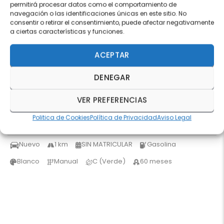
permitirá procesar datos como el comportamiento de
navegación o las identificaciones únicas en este sitio. No
consentir o retirar el consentimiento, puede afectar negativamente
a ciertas características y funciones.
ACEPTAR
DENEGAR
VER PREFERENCIAS
HYUNDAI I10
16.950€
Politica de Cookies
Política de Privacidad
Aviso Legal
1.0CC 63CV KLASS
15.750€
Nuevo
1 km
SIN MATRICULAR
Gasolina
Blanco
Manual
C (Verde)
60 meses