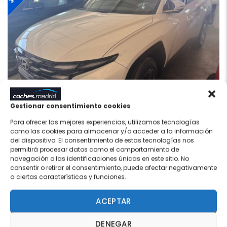
Gestionar consentimiento cookies
Para ofrecer las mejores experiencias, utilizamos tecnologías
como las cookies para almacenar y/o acceder a la información
HYUNDAI TUCSON PHEV
del dispositivo. El consentimiento de estas tecnologías nos
38.275€
1.6T 252CV KLASS
permitirá procesar datos como el comportamiento de
36.275€
navegación o las identificaciones únicas en este sitio. No
consentir o retirar el consentimiento, puede afectar negativamente
Nuevo
1 km
SIN MATRICULAR
Híbrido Enchufable
a ciertas características y funciones.
Blanco
Automático
0 (Azul)
60 meses
ACEPTAR
DENEGAR