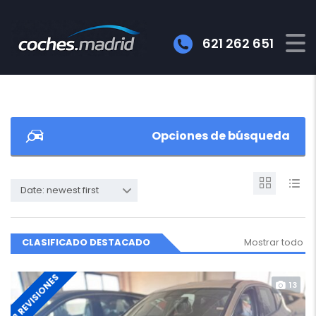
621 262 651
Opciones de búsqueda
Date: newest first
CLASIFICADO DESTACADO
Mostrar todo
3 REVISIONES
13