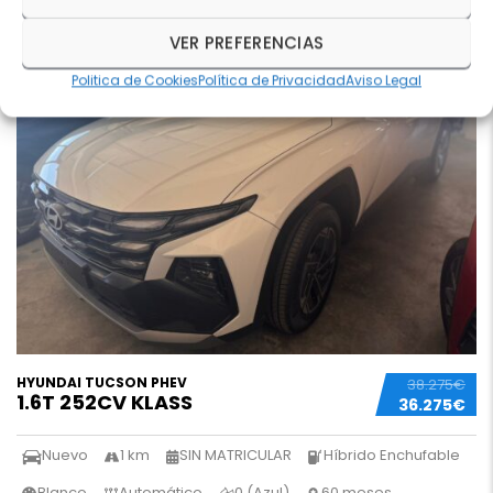
3 REVISIONES
13
VER PREFERENCIAS
Politica de Cookies
Política de Privacidad
Aviso Legal
HYUNDAI TUCSON PHEV
38.275€
1.6T 252CV KLASS
36.275€
Nuevo
1 km
SIN MATRICULAR
Híbrido Enchufable
Blanco
Automático
0 (Azul)
60 meses